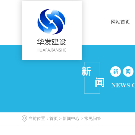
网站首页
当前位置：
首页
>
新闻中心
>
常见问答