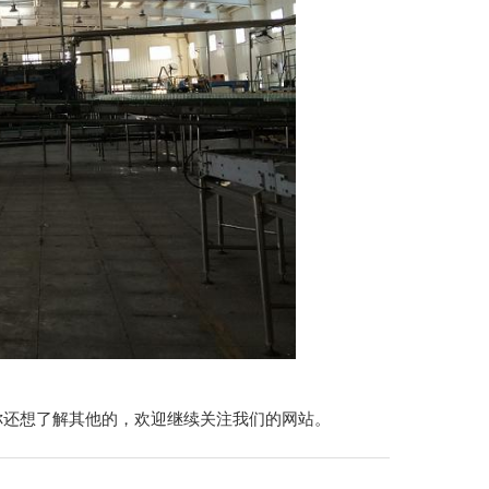
你还想了解其他的，欢迎继续关注我们的网站。