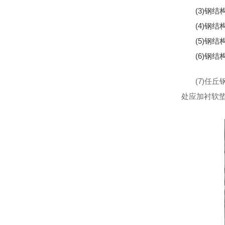
(3)钢
(4)钢
(5)钢
(6)钢
(7)任
处应加衬软