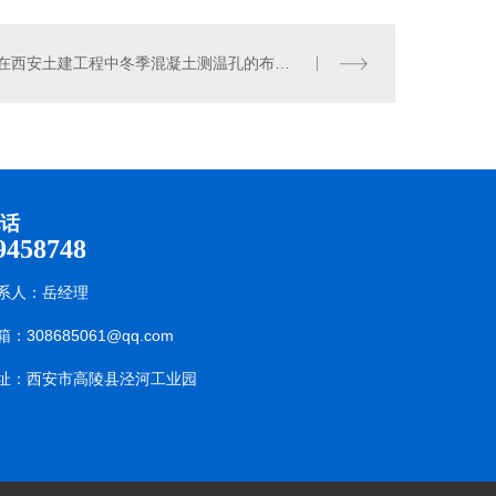
在西安土建工程中冬季混凝土测温孔的布置方法分享
话
9458748
系人：岳经理
箱：308685061@qq.com
址：西安市高陵县泾河工业园