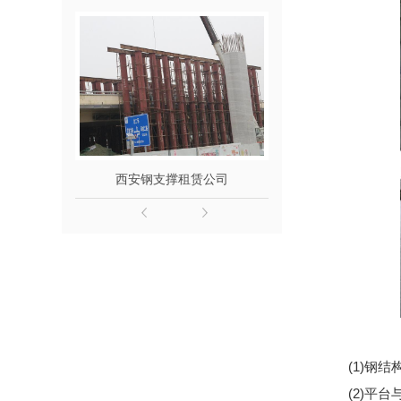
西安钢支撑租赁公司
钢支撑租
(1)钢
(2)平